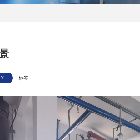
景
标签:
-01